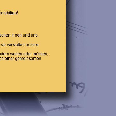
mmobilien!
ischen Ihnen und uns,
, wir verwalten unsere
ndern wollen oder müssen,
ach einer gemeinsamen